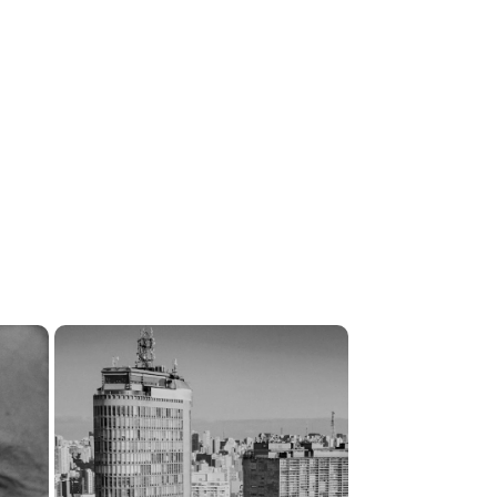
O 
GERDAU - THE TOWN
2023